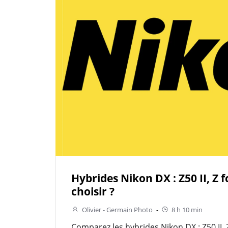
Hybrides Nikon DX : Z50 II, Z f
choisir ?
Olivier - Germain Photo
-
8 h 10 min
Comparez les hybrides Nikon DX : Z50 II, 