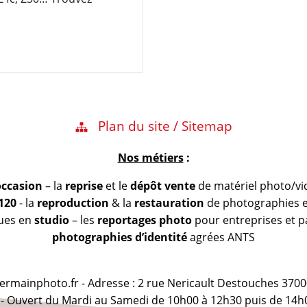
Plan du site / Sitemap
Nos métiers
:
occasion
– la
reprise
et le
dépôt vente
de matériel photo/vi
 120
- la
reproduction
& la
restauration
de photographies et
vues en
studio
– les
reportages photo
pour entreprises et pa
photographies d’identité
agrées ANTS
@germainphoto.fr - Adresse : 2 rue Nericault Destouches 3700
 - Ouvert du Mardi au Samedi de 10h00 à 12h30 puis de 14h