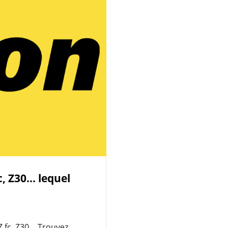
c, Z30… lequel
Z fc, Z30… Trouvez