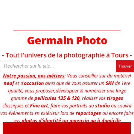
Aller
au
contenu
Germain Photo
- Tout l'univers de la photographie à Tours -
Trouver
Notre passion, nos métiers
: Vous conseiller sur du matériel
neuf
et d'
occasion
ainsi que de vous assurer un
SAV
de 1ere
qualité, vous proposer,développer & numériser une large
gamme de
pellicules 135 & 120
, réaliser vos
tirages
classiques et
Fine art
, faire vos portraits au
studio
ou couvrir
vos évènements en extérieur lors de
reportages
ou encore faire
vos
photos d’identité au magasin ou à domicile