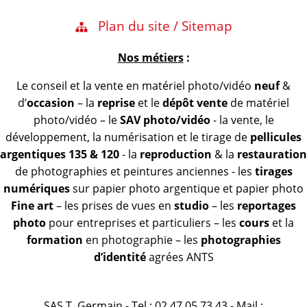
Plan du site / Sitemap
Nos métiers
:
Le conseil et la vente en matériel photo/vidéo
neuf
&
d’
occasion
– la
reprise
et le
dépôt vente
de matériel
photo/vidéo – le
SAV photo/vidéo
- la vente, le
développement, la numérisation et le tirage de
pellicules
argentiques 135 & 120
- la
reproduction
& la
restauration
de photographies et peintures anciennes - les
tirages
numériques
sur papier photo argentique et papier photo
Fine art
– les prises de vues en
studio
– les
reportages
photo
pour entreprises et particuliers – les
cours
et la
formation
en photographie – les
photographies
d’identité
agrées ANTS
SAS T. Germain - Tel : 02 47 05 73 43 - Mail :