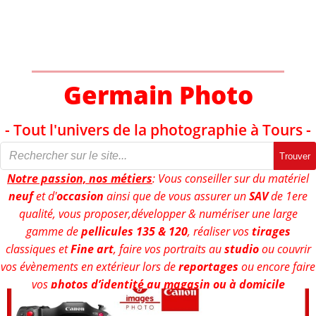
Aller
au
contenu
Germain Photo
- Tout l'univers de la photographie à Tours -
Trouver
Notre passion, nos métiers
: Vous conseiller sur du matériel
neuf
et d'
occasion
ainsi que de vous assurer un
SAV
de 1ere
qualité, vous proposer,développer & numériser une large
gamme de
pellicules 135 & 120
, réaliser vos
tirages
classiques et
Fine art
, faire vos portraits au
studio
ou couvrir
vos évènements en extérieur lors de
reportages
ou encore faire
vos
photos d’identité au magasin ou à domicile