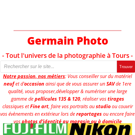
Aller
au
contenu
Germain Photo
- Tout l'univers de la photographie à Tours -
Trouver
Notre passion, nos métiers
: Vous conseiller sur du matériel
neuf
et d'
occasion
ainsi que de vous assurer un
SAV
de 1ere
qualité, vous proposer,développer & numériser une large
gamme de
pellicules 135 & 120
, réaliser vos
tirages
classiques et
Fine art
, faire vos portraits au
studio
ou couvrir
vos évènements en extérieur lors de
reportages
ou encore faire
vos
photos d’identité au magasin ou à domicile