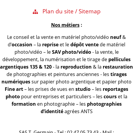
Plan du site / Sitemap
Nos métiers
:
Le conseil et la vente en matériel photo/vidéo
neuf
&
d’
occasion
– la
reprise
et le
dépôt vente
de matériel
photo/vidéo – le
SAV photo/vidéo
- la vente, le
développement, la numérisation et le tirage de
pellicules
argentiques 135 & 120
- la
reproduction
& la
restauration
de photographies et peintures anciennes - les
tirages
numériques
sur papier photo argentique et papier photo
Fine art
– les prises de vues en
studio
– les
reportages
photo
pour entreprises et particuliers – les
cours
et la
formation
en photographie – les
photographies
d’identité
agrées ANTS
SAS T. Germain - Tel : 02 47 05 73 43 - Mail :