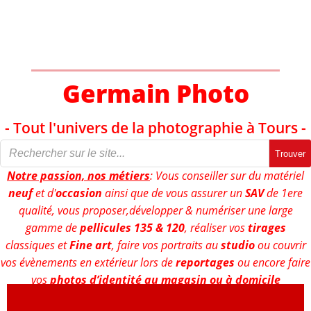
Aller
au
contenu
Germain Photo
- Tout l'univers de la photographie à Tours -
Trouver
Notre passion, nos métiers
: Vous conseiller sur du matériel
neuf
et d'
occasion
ainsi que de vous assurer un
SAV
de 1ere
qualité, vous proposer,développer & numériser une large
gamme de
pellicules 135 & 120
, réaliser vos
tirages
classiques et
Fine art
, faire vos portraits au
studio
ou couvrir
vos évènements en extérieur lors de
reportages
ou encore faire
vos
photos d’identité au magasin ou à domicile