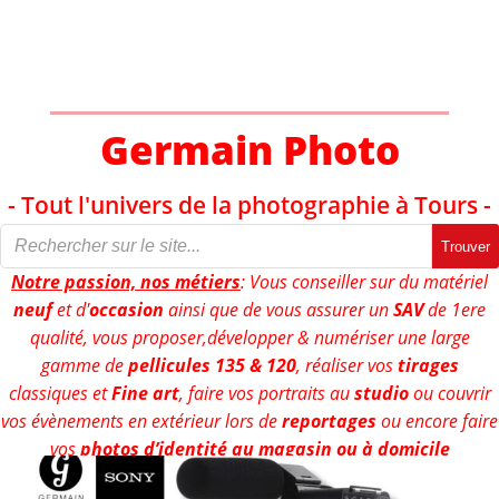
Aller
au
contenu
Germain Photo
- Tout l'univers de la photographie à Tours -
Trouver
Notre passion, nos métiers
: Vous conseiller sur du matériel
neuf
et d'
occasion
ainsi que de vous assurer un
SAV
de 1ere
qualité, vous proposer,développer & numériser une large
gamme de
pellicules 135 & 120
, réaliser vos
tirages
classiques et
Fine art
, faire vos portraits au
studio
ou couvrir
vos évènements en extérieur lors de
reportages
ou encore faire
vos
photos d’identité au magasin ou à domicile