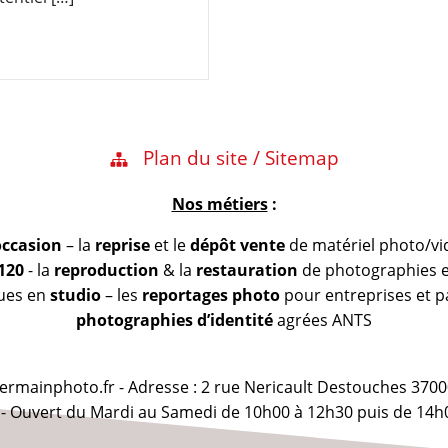
Plan du site / Sitemap
Nos métiers
:
occasion
– la
reprise
et le
dépôt vente
de matériel photo/vi
 120
- la
reproduction
& la
restauration
de photographies et
vues en
studio
– les
reportages photo
pour entreprises et pa
photographies d’identité
agrées ANTS
@germainphoto.fr - Adresse : 2 rue Nericault Destouches 3700
 - Ouvert du Mardi au Samedi de 10h00 à 12h30 puis de 14h