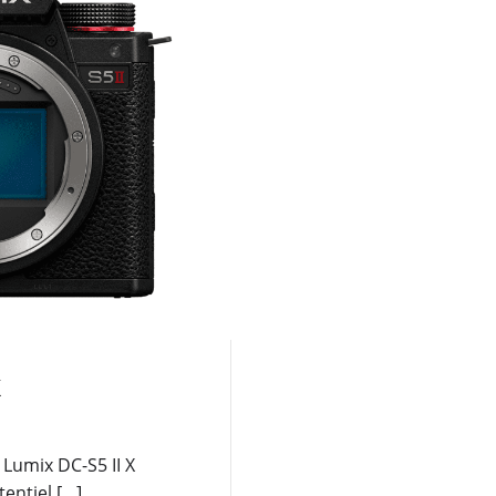
X
 Lumix DC-S5 II X
entiel […]