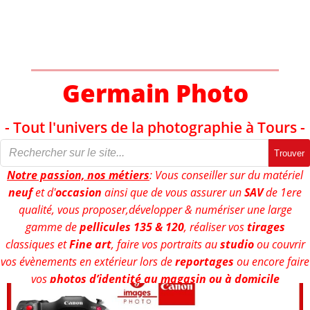
Aller
au
contenu
Germain Photo
- Tout l'univers de la photographie à Tours -
Trouver
Notre passion, nos métiers
: Vous conseiller sur du matériel
neuf
et d'
occasion
ainsi que de vous assurer un
SAV
de 1ere
qualité, vous proposer,développer & numériser une large
gamme de
pellicules 135 & 120
, réaliser vos
tirages
classiques et
Fine art
, faire vos portraits au
studio
ou couvrir
vos évènements en extérieur lors de
reportages
ou encore faire
vos
photos d’identité au magasin ou à domicile