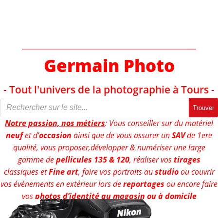
Aller
au
contenu
Germain Photo
- Tout l'univers de la photographie à Tours -
Trouver
Notre passion, nos métiers
: Vous conseiller sur du matériel
neuf
et d'
occasion
ainsi que de vous assurer un
SAV
de 1ere
qualité, vous proposer,développer & numériser une large
gamme de
pellicules 135 & 120
, réaliser vos
tirages
classiques et
Fine art
, faire vos portraits au
studio
ou couvrir
vos évènements en extérieur lors de
reportages
ou encore faire
vos
photos d’identité au magasin ou à domicile