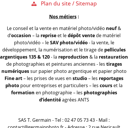
Plan du site / Sitemap
Nos métiers
:
Le conseil et la vente en matériel photo/vidéo
neuf
&
d’
occasion
– la
reprise
et le
dépôt vente
de matériel
photo/vidéo – le
SAV photo/vidéo
- la vente, le
développement, la numérisation et le tirage de
pellicules
argentiques 135 & 120
- la
reproduction
& la
restauration
de photographies et peintures anciennes - les
tirages
numériques
sur papier photo argentique et papier photo
Fine art
– les prises de vues en
studio
– les
reportages
photo
pour entreprises et particuliers – les
cours
et la
formation
en photographie – les
photographies
d’identité
agrées ANTS
SAS T. Germain - Tel : 02 47 05 73 43 - Mail :
contact@germainphoto.fr - Adresse : 2 rue Nericault