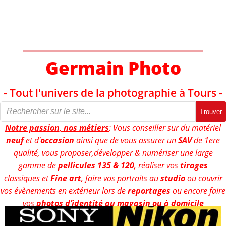
Aller
au
contenu
Germain Photo
- Tout l'univers de la photographie à Tours -
Trouver
Notre passion, nos métiers
: Vous conseiller sur du matériel
neuf
et d'
occasion
ainsi que de vous assurer un
SAV
de 1ere
qualité, vous proposer,développer & numériser une large
gamme de
pellicules 135 & 120
, réaliser vos
tirages
classiques et
Fine art
, faire vos portraits au
studio
ou couvrir
vos évènements en extérieur lors de
reportages
ou encore faire
vos
photos d’identité au magasin ou à domicile