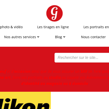
 photo & vidéo
Les tirages en ligne
Les portraits en
Nos autres services
Blog
Nous contacter
euf
et d'
occasion
ainsi que de vous assurer un
SAV
de 1ere qual
ne art
, faire vos portraits au
studio
ou couvrir vos évènements e
d’identité au magasin ou à domicile