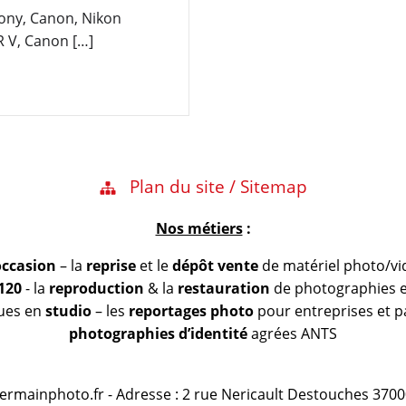
Sony, Canon, Nikon
 V, Canon […]
Plan du site / Sitemap
Nos métiers
:
occasion
– la
reprise
et le
dépôt vente
de matériel photo/vi
 120
- la
reproduction
& la
restauration
de photographies et
vues en
studio
– les
reportages photo
pour entreprises et pa
photographies d’identité
agrées ANTS
@germainphoto.fr - Adresse : 2 rue Nericault Destouches 3700