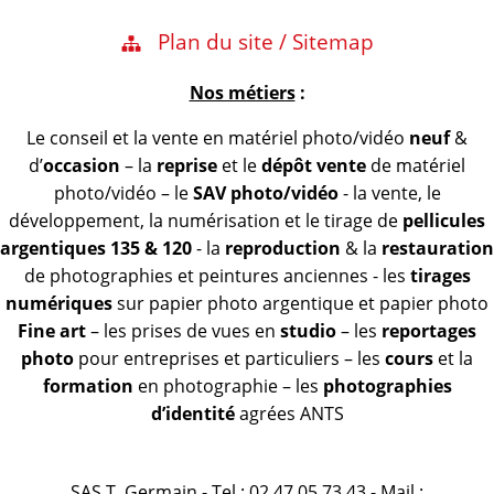
Plan du site / Sitemap
Nos métiers
:
Le conseil et la vente en matériel photo/vidéo
neuf
&
d’
occasion
– la
reprise
et le
dépôt vente
de matériel
photo/vidéo – le
SAV photo/vidéo
- la vente, le
développement, la numérisation et le tirage de
pellicules
argentiques 135 & 120
- la
reproduction
& la
restauration
de photographies et peintures anciennes - les
tirages
numériques
sur papier photo argentique et papier photo
Fine art
– les prises de vues en
studio
– les
reportages
photo
pour entreprises et particuliers – les
cours
et la
formation
en photographie – les
photographies
d’identité
agrées ANTS
SAS T. Germain - Tel : 02 47 05 73 43 - Mail :