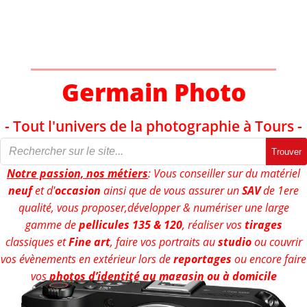
Aller
au
contenu
Germain Photo
- Tout l'univers de la photographie à Tours -
Trouver
Notre passion, nos métiers
: Vous conseiller sur du matériel
neuf
et d'
occasion
ainsi que de vous assurer un
SAV
de 1ere
qualité, vous proposer,développer & numériser une large
gamme de
pellicules 135 & 120
, réaliser vos
tirages
classiques et
Fine art
, faire vos portraits au
studio
ou couvrir
vos évènements en extérieur lors de
reportages
ou encore faire
vos
photos d’identité au magasin ou à domicile