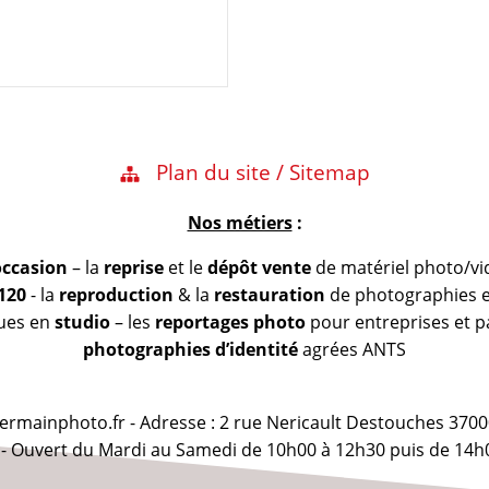
Plan du site / Sitemap
Nos métiers
:
occasion
– la
reprise
et le
dépôt vente
de matériel photo/vi
 120
- la
reproduction
& la
restauration
de photographies et
vues en
studio
– les
reportages photo
pour entreprises et pa
photographies d’identité
agrées ANTS
@germainphoto.fr - Adresse : 2 rue Nericault Destouches 3700
 - Ouvert du Mardi au Samedi de 10h00 à 12h30 puis de 14h