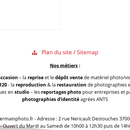
Plan du site / Sitemap
Nos métiers
:
occasion
– la
reprise
et le
dépôt vente
de matériel photo/vi
 120
- la
reproduction
& la
restauration
de photographies et
vues en
studio
– les
reportages photo
pour entreprises et pa
photographies d’identité
agrées ANTS
@germainphoto.fr - Adresse : 2 rue Nericault Destouches 3700
 - Ouvert du Mardi au Samedi de 10h00 à 12h30 puis de 14h