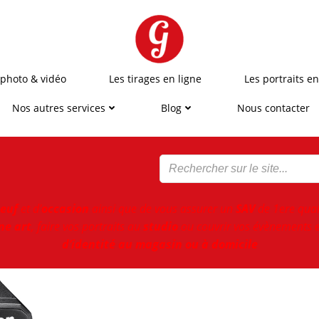
 photo & vidéo
Les tirages en ligne
Les portraits en
Nos autres services
Blog
Nous contacter
euf
et d'
occasion
ainsi que de vous assurer un
SAV
de 1ere qual
ne art
, faire vos portraits au
studio
ou couvrir vos évènements e
d’identité au magasin ou à domicile