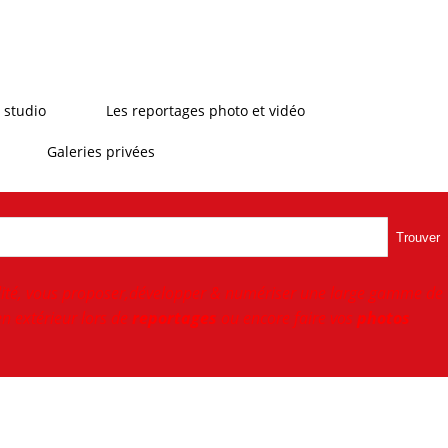
 studio
Les reportages photo et vidéo
Galeries privées
Trouver
ité, vous proposer,développer & numériser une large gamme de
n extérieur lors de
reportages
ou encore faire vos
photos