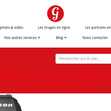
 photo & vidéo
Les tirages en ligne
Les portraits en
Nos autres services
Blog
Nous contacter
euf
et d'
occasion
ainsi que de vous assurer un
SAV
de 1ere qual
ne art
, faire vos portraits au
studio
ou couvrir vos évènements e
d’identité au magasin ou à domicile