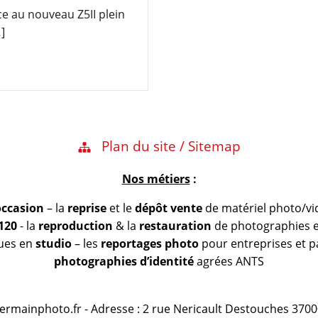
ce au nouveau Z5II plein
]
Plan du site / Sitemap
Nos métiers
:
occasion
– la
reprise
et le
dépôt vente
de matériel photo/vi
 120
- la
reproduction
& la
restauration
de photographies et
vues en
studio
– les
reportages photo
pour entreprises et pa
photographies d’identité
agrées ANTS
@germainphoto.fr - Adresse : 2 rue Nericault Destouches 3700