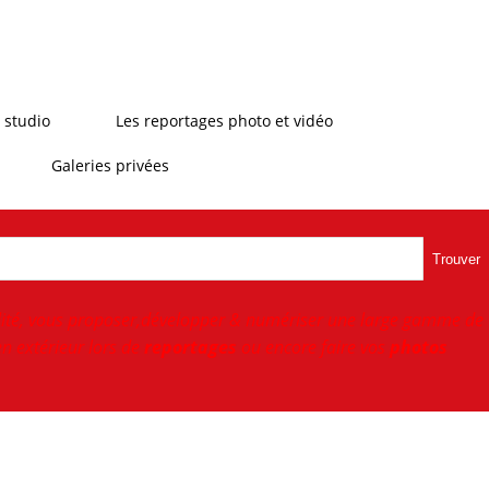
 studio
Les reportages photo et vidéo
Galeries privées
Trouver
ité, vous proposer,développer & numériser une large gamme de
n extérieur lors de
reportages
ou encore faire vos
photos