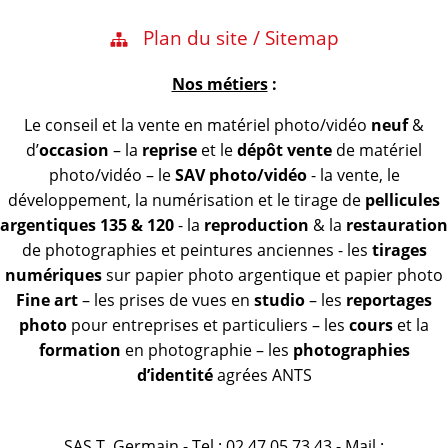
Plan du site / Sitemap
Nos métiers
:
Le conseil et la vente en matériel photo/vidéo
neuf
&
d’
occasion
– la
reprise
et le
dépôt vente
de matériel
photo/vidéo – le
SAV photo/vidéo
- la vente, le
développement, la numérisation et le tirage de
pellicules
argentiques 135 & 120
- la
reproduction
& la
restauration
de photographies et peintures anciennes - les
tirages
numériques
sur papier photo argentique et papier photo
Fine art
– les prises de vues en
studio
– les
reportages
photo
pour entreprises et particuliers – les
cours
et la
formation
en photographie – les
photographies
d’identité
agrées ANTS
SAS T. Germain - Tel : 02 47 05 73 43 - Mail :