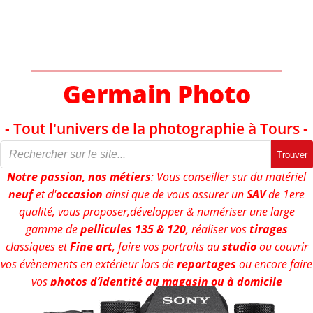
Aller
au
contenu
Germain Photo
- Tout l'univers de la photographie à Tours -
Trouver
Notre passion, nos métiers
: Vous conseiller sur du matériel
neuf
et d'
occasion
ainsi que de vous assurer un
SAV
de 1ere
qualité, vous proposer,développer & numériser une large
gamme de
pellicules 135 & 120
, réaliser vos
tirages
classiques et
Fine art
, faire vos portraits au
studio
ou couvrir
vos évènements en extérieur lors de
reportages
ou encore faire
vos
photos d’identité au magasin ou à domicile