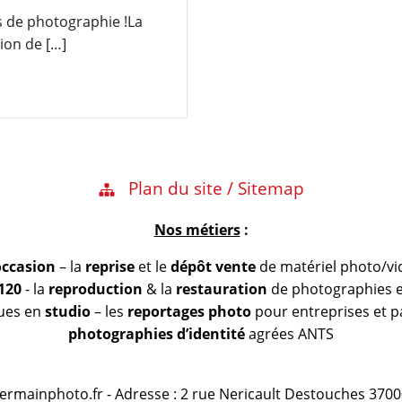
s de photographie !La
ion de […]
Plan du site / Sitemap
Nos métiers
:
occasion
– la
reprise
et le
dépôt vente
de matériel photo/vi
 120
- la
reproduction
& la
restauration
de photographies et
vues en
studio
– les
reportages photo
pour entreprises et pa
photographies d’identité
agrées ANTS
@germainphoto.fr - Adresse : 2 rue Nericault Destouches 3700