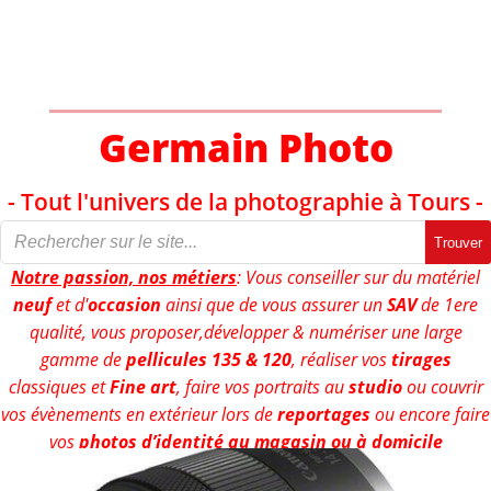
Aller
au
contenu
Germain Photo
- Tout l'univers de la photographie à Tours -
Trouver
Notre passion, nos métiers
: Vous conseiller sur du matériel
neuf
et d'
occasion
ainsi que de vous assurer un
SAV
de 1ere
qualité, vous proposer,développer & numériser une large
gamme de
pellicules 135 & 120
, réaliser vos
tirages
classiques et
Fine art
, faire vos portraits au
studio
ou couvrir
vos évènements en extérieur lors de
reportages
ou encore faire
vos
photos d’identité au magasin ou à domicile