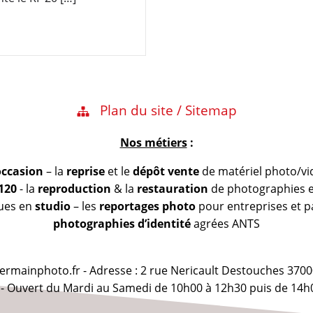
Plan du site / Sitemap
Nos métiers
:
occasion
– la
reprise
et le
dépôt vente
de matériel photo/vi
 120
- la
reproduction
& la
restauration
de photographies et
vues en
studio
– les
reportages photo
pour entreprises et pa
photographies d’identité
agrées ANTS
@germainphoto.fr - Adresse : 2 rue Nericault Destouches 3700
 - Ouvert du Mardi au Samedi de 10h00 à 12h30 puis de 14h