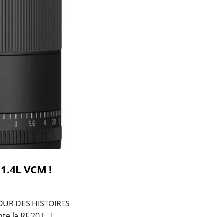
1.4L VCM !
OUR DES HISTOIRES
e le RF 20 […]