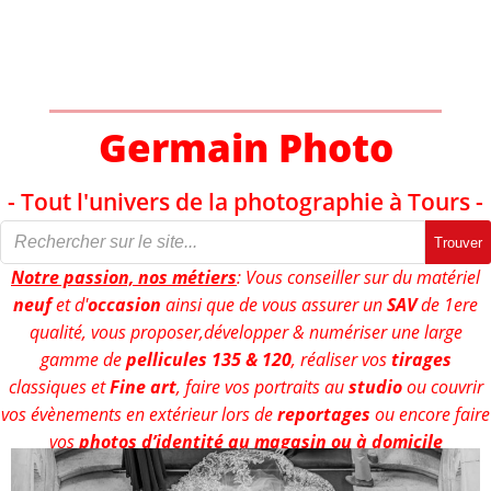
Aller
au
contenu
Germain Photo
- Tout l'univers de la photographie à Tours -
Trouver
Notre passion, nos métiers
: Vous conseiller sur du matériel
neuf
et d'
occasion
ainsi que de vous assurer un
SAV
de 1ere
qualité, vous proposer,développer & numériser une large
gamme de
pellicules 135 & 120
, réaliser vos
tirages
classiques et
Fine art
, faire vos portraits au
studio
ou couvrir
vos évènements en extérieur lors de
reportages
ou encore faire
vos
photos d’identité au magasin ou à domicile