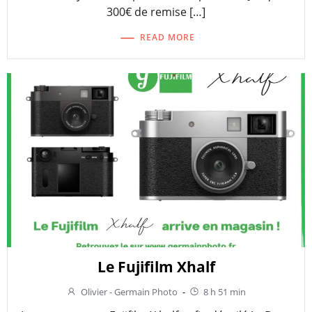
300€ de remise […]
READ MORE
Le Fujifilm Xhalf
Olivier - Germain Photo
-
8 h 51 min