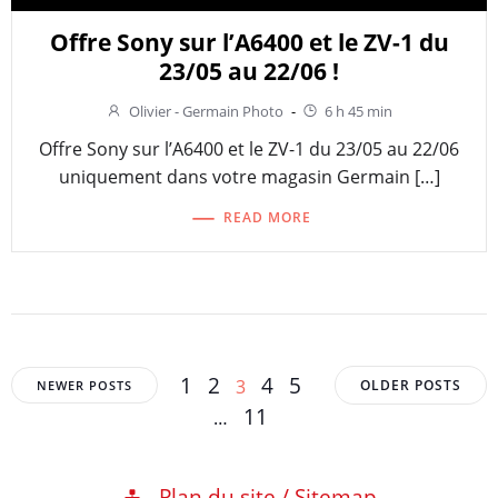
Offre Sony sur l’A6400 et le ZV-1 du
23/05 au 22/06 !
Olivier - Germain Photo
-
6 h 45 min
Offre Sony sur l’A6400 et le ZV-1 du 23/05 au 22/06
uniquement dans votre magasin Germain […]
READ MORE
Posts
Posts
Posts
Page
Page
Page
Page
1
2
Page
4
5
3
OLDER POSTS
NEWER POSTS
navigation
navigation
navigation
Page
11
…
Plan du site / Sitemap