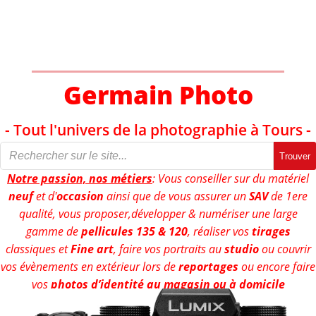
Aller
au
contenu
Germain Photo
- Tout l'univers de la photographie à Tours -
Trouver
Notre passion, nos métiers
: Vous conseiller sur du matériel
neuf
et d'
occasion
ainsi que de vous assurer un
SAV
de 1ere
qualité, vous proposer,développer & numériser une large
gamme de
pellicules 135 & 120
, réaliser vos
tirages
classiques et
Fine art
, faire vos portraits au
studio
ou couvrir
vos évènements en extérieur lors de
reportages
ou encore faire
vos
photos d’identité au magasin ou à domicile