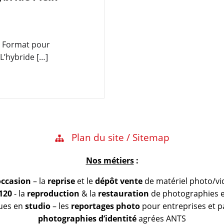
n Format pour
L’hybride […]
Plan du site / Sitemap
Nos métiers
:
occasion
– la
reprise
et le
dépôt vente
de matériel photo/vi
 120
- la
reproduction
& la
restauration
de photographies et
vues en
studio
– les
reportages photo
pour entreprises et pa
photographies d’identité
agrées ANTS