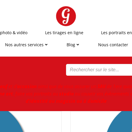
 photo & vidéo
Les tirages en ligne
Les portraits en
Nos autres services
Blog
Nous contacter
euf
et d'
occasion
ainsi que de vous assurer un
SAV
de 1ere qual
ne art
, faire vos portraits au
studio
ou couvrir vos évènements e
d’identité au magasin ou à domicile