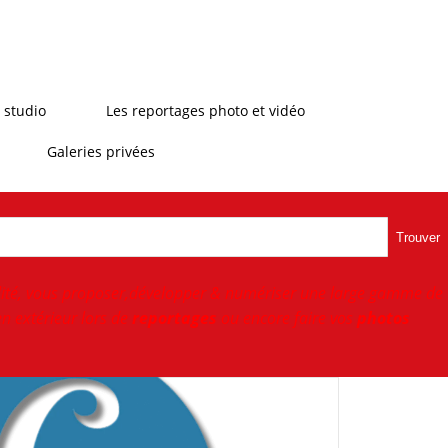
 studio
Les reportages photo et vidéo
Galeries privées
Trouver
ité, vous proposer,développer & numériser une large gamme de
n extérieur lors de
reportages
ou encore faire vos
photos