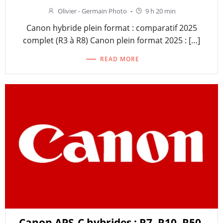
Olivier - Germain Photo
-
9 h 20 min
Canon hybride plein format : comparatif 2025
complet (R3 à R8) Canon plein format 2025 : […]
READ MORE
Canon APS-C hybrides : R7, R10, R50,