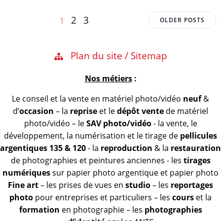
Posts
Posts
Page
Page
Page
2
3
1
OLDER POSTS
navigation
navigation
Plan du site / Sitemap
Nos métiers
:
Le conseil et la vente en matériel photo/vidéo
neuf
&
d’
occasion
– la
reprise
et le
dépôt vente
de matériel
photo/vidéo – le
SAV photo/vidéo
- la vente, le
développement, la numérisation et le tirage de
pellicules
argentiques 135 & 120
- la
reproduction
& la
restauration
de photographies et peintures anciennes - les
tirages
numériques
sur papier photo argentique et papier photo
Fine art
– les prises de vues en
studio
– les
reportages
photo
pour entreprises et particuliers – les
cours
et la
formation
en photographie – les
photographies