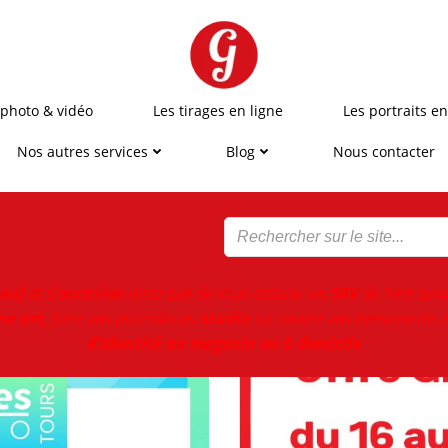
 photo & vidéo
Les tirages en ligne
Les portraits en
Nos autres services
Blog
Nous contacter
euf
et d'
occasion
ainsi que de vous assurer un
SAV
de 1ere qual
ne art
, faire vos portraits au
studio
ou couvrir vos évènements e
d’identité au magasin ou à domicile