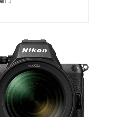
eil […]