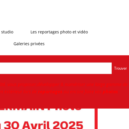
 studio
Les reportages photo et vidéo
Galeries privées
Trouver
ité, vous proposer,développer & numériser une large gamme de
n extérieur lors de
reportages
ou encore faire vos
photos