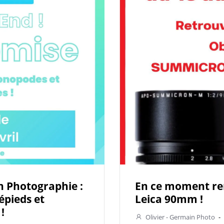
 Photographie :
En ce moment rem
épieds et
Leica 90mm !
!
Olivier - Germain Photo
-