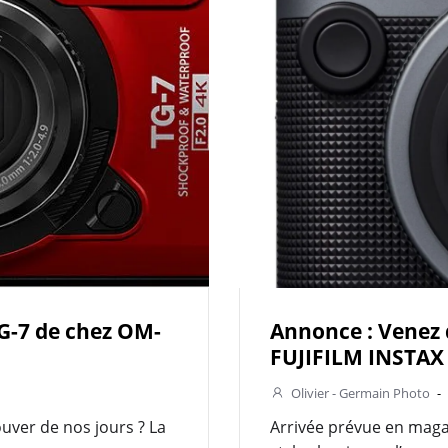
G-7 de chez OM-
Annonce : Venez 
FUJIFILM INSTAX
Olivier - Germain Photo
-
rouver de nos jours ? La
Arrivée prévue en magas