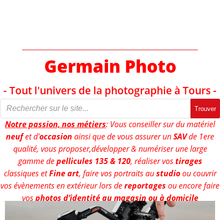
Aller
au
contenu
Germain Photo
- Tout l'univers de la photographie à Tours -
Trouver
Notre passion, nos métiers
: Vous conseiller sur du matériel
neuf
et d'
occasion
ainsi que de vous assurer un
SAV
de 1ere
qualité, vous proposer,développer & numériser une large
gamme de
pellicules 135 & 120
, réaliser vos
tirages
classiques et
Fine art
, faire vos portraits au
studio
ou couvrir
vos évènements en extérieur lors de
reportages
ou encore faire
vos
photos d’identité au magasin ou à domicile