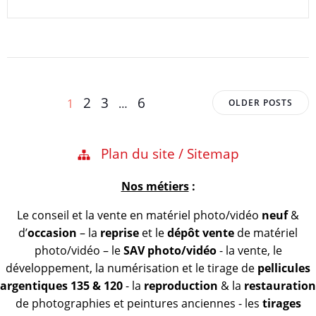
Posts
Posts
Page
Page
Page
Page
2
3
6
1
…
OLDER POSTS
navigation
navigation
Plan du site / Sitemap
Nos métiers
:
Le conseil et la vente en matériel photo/vidéo
neuf
&
d’
occasion
– la
reprise
et le
dépôt vente
de matériel
photo/vidéo – le
SAV photo/vidéo
- la vente, le
développement, la numérisation et le tirage de
pellicules
argentiques 135 & 120
- la
reproduction
& la
restauration
de photographies et peintures anciennes - les
tirages