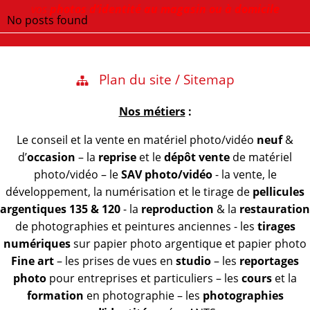
vos
photos d’identité au magasin ou à domicile
No posts found
Plan du site / Sitemap
Nos métiers
:
Le conseil et la vente en matériel photo/vidéo
neuf
&
d’
occasion
– la
reprise
et le
dépôt vente
de matériel
photo/vidéo – le
SAV photo/vidéo
- la vente, le
développement, la numérisation et le tirage de
pellicules
argentiques 135 & 120
- la
reproduction
& la
restauration
de photographies et peintures anciennes - les
tirages
numériques
sur papier photo argentique et papier photo
Fine art
– les prises de vues en
studio
– les
reportages
photo
pour entreprises et particuliers – les
cours
et la
formation
en photographie – les
photographies