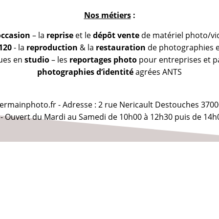
Nos métiers
:
occasion
– la
reprise
et le
dépôt vente
de matériel photo/vi
 120
- la
reproduction
& la
restauration
de photographies et
vues en
studio
– les
reportages photo
pour entreprises et pa
photographies d’identité
agrées ANTS
@germainphoto.fr - Adresse : 2 rue Nericault Destouches 3700
 - Ouvert du Mardi au Samedi de 10h00 à 12h30 puis de 14h