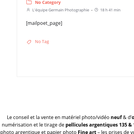
No Category
L'équipe Germain Photographie
-
18 h 41 min
[mailpoet_page]
No Tag
Le conseil et la vente en matériel photo/vidéo
neuf
& d’
numérisation et le tirage de
pellicules argentiques 135 &
photo argentique et papier photo
Fine art
– les prises de 