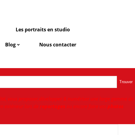
Les portraits en studio
Blog
Nous contacter
Trouver
ité, vous proposer,développer & numériser une large gamme de
n extérieur lors de
reportages
ou encore faire vos
photos