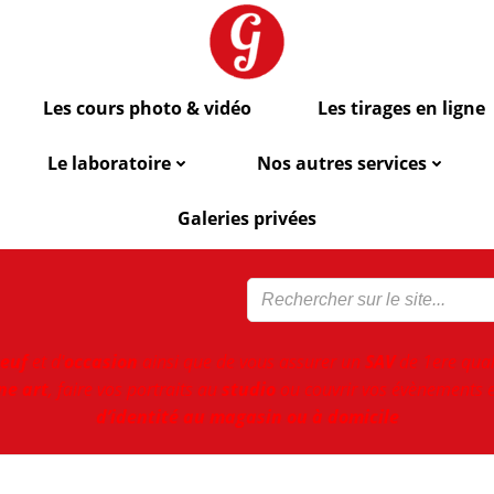
Les cours photo & vidéo
Les tirages en ligne
Le laboratoire
Nos autres services
Galeries privées
euf
et d'
occasion
ainsi que de vous assurer un
SAV
de 1ere qual
ne art
, faire vos portraits au
studio
ou couvrir vos évènements e
d’identité au magasin ou à domicile