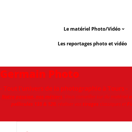
Aller
au
contenu
Le matériel Photo/Vidéo
Les reportages photo et vidéo
Germain Photo
- Tout l'univers de la photographie à Tours -
Notre passion, nos métiers
: Vous conseiller sur du matériel
n
pellicules 135 & 120
, réaliser vos
tirages
classiques et
Fi