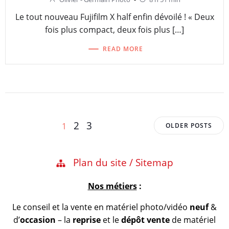
Le tout nouveau Fujifilm X half enfin dévoilé ! « Deux
fois plus compact, deux fois plus […]
READ MORE
Posts
Posts
Page
Page
Page
2
3
1
OLDER POSTS
navigation
navigation
Plan du site / Sitemap
Nos métiers
:
Le conseil et la vente en matériel photo/vidéo
neuf
&
d’
occasion
– la
reprise
et le
dépôt vente
de matériel