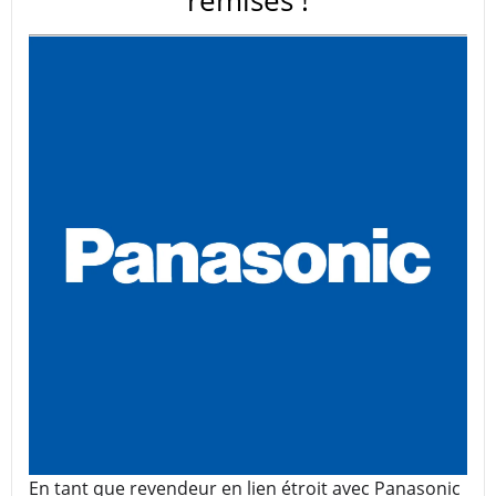
remises !
En tant que revendeur en lien étroit avec Panasonic