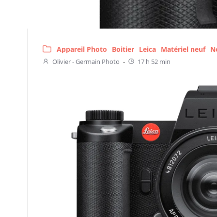
Appareil Photo
Boitier
Leica
Matériel neuf
N
Olivier - Germain Photo
-
17 h 52 min