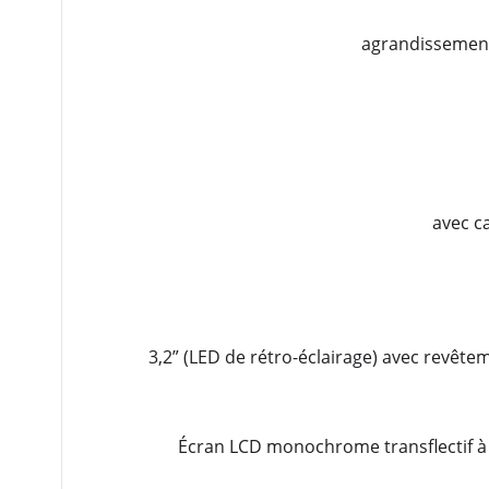
agrandissement 
avec c
3,2” (LED de rétro-éclairage) avec revêtem
Écran LCD monochrome transflectif à ha