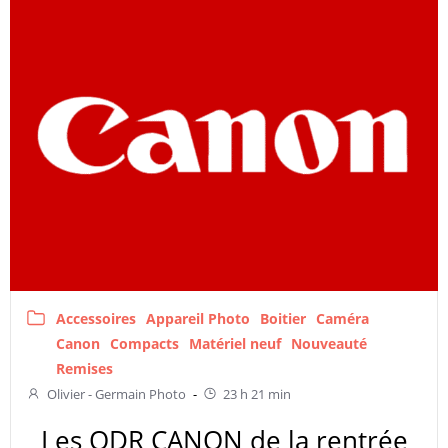
Accessoires
Appareil Photo
Boitier
Caméra
Canon
Compacts
Matériel neuf
Nouveauté
Remises
Olivier - Germain Photo
-
23 h 21 min
Les ODR CANON de la rentrée