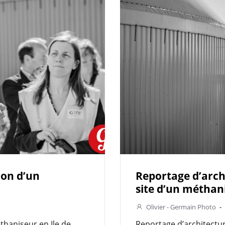
ion d’un
Reportage d’archi
site d’un méthani
Olivier - Germain Photo
-
thaniseur en Ile de
Reportage d’architecture